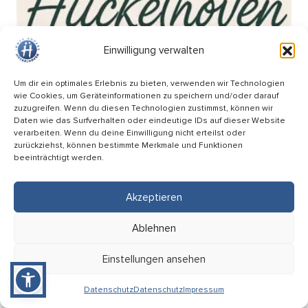
Einwilligung verwalten
Um dir ein optimales Erlebnis zu bieten, verwenden wir Technologien
wie Cookies, um Geräteinformationen zu speichern und/oder darauf
zuzugreifen. Wenn du diesen Technologien zustimmst, können wir
Daten wie das Surfverhalten oder eindeutige IDs auf dieser Website
verarbeiten. Wenn du deine Einwilligung nicht erteilst oder
zurückziehst, können bestimmte Merkmale und Funktionen
beeinträchtigt werden.
Akzeptieren
Wochenmarkt am Breteuilplatz
Ablehnen
18.09
Einstellungen ansehen
08:00 Uhr
Hückelhoven (Breteuilplatz)
Datenschutz
Datenschutz
Impressum