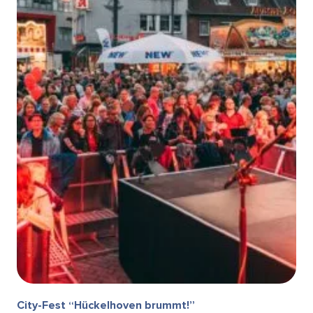
City-Fest “Hückelhoven brummt!”