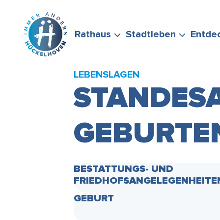
Zum Hauptinhalt springen
Rathaus
Stadtleben
Entde
LEBENSLAGEN
STANDESA
GEBURTEN
BÜRGERSERVICE
FREIZEIT &
STADTPORTRÄT
WIRTSCHAFTSFÖRD
FÖRDERMÖGLICHKEI
STELLEN SIE GERNE
ENGAGEMENT
BESTATTUNGS- UND
FRIEDHOFSANGELEGENHEITE
GEBURT