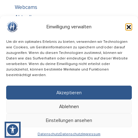
Webcams
Aktuelles
Über uns
Einwilligung verwalten
Kontakt / Öffnungszeiten
Um dir ein optimales Erlebnis zu bieten, verwenden wir Technologien
wie Cookies, um Geräteinformationen zu speichern und/oder darauf
Alle Ämter
zuzugreifen. Wenn du diesen Technologien zustimmst, können wir
Stellenausschreibungen
Daten wie das Surfverhalten oder eindeutige IDs auf dieser Website
verarbeiten. Wenn du deine Einwilligung nicht erteilst oder
Rechtliches
zurückziehst, können bestimmte Merkmale und Funktionen
beeinträchtigt werden.
Impressum
Datenschutz
Akzeptieren
Informiert bleiben
Ablehnen
Folge uns auf
Einstellungen ansehen
Datenschutz
Datenschutz
Impressum