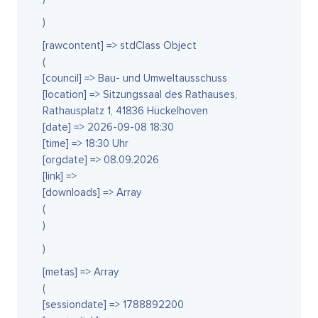
)
[rawcontent] => stdClass Object
(
[council] => Bau- und Umweltausschuss
[location] => Sitzungssaal des Rathauses,
Rathausplatz 1, 41836 Hückelhoven
[date] => 2026-09-08 18:30
[time] => 18:30 Uhr
[orgdate] => 08.09.2026
[link] =>
[downloads] => Array
(
)
)
[metas] => Array
(
[sessiondate] => 1788892200