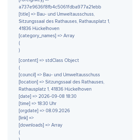
a737e9636f8fb4c5061fdba977a21ebb
[title] => Bau- und Umweltausschuss,
Sitzungssaal des Rathauses, Rathausplatz 1,
41836 Hückelhoven
[category_names] => Array
(
)
[content] => stdClass Object
(
[council] => Bau- und Umweltausschuss
[location] => Sitzungssaal des Rathauses,
Rathausplatz 1, 41836 Hückelhoven
[date] => 2026-09-08 18:30
[time] => 18:30 Uhr
[orgdate] => 08.09.2026
[link] =>
[downloads] => Array
(
)