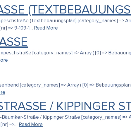
ASSE (TEXTBEBAUUNGS
Hompeschstraße (Textbebauungsplan) [category_names] => Arra
[nr] => 9-109-1…
Read More
ASSE
Hompeschstraße [category_names] => Array ( [0] => Bebauungs
ore
Ochsenbend [category_names] => Array ( [0] => Bebauungsplanu
re
TRASSE / KIPPINGER STR
Dr.-Bäumker-Straße / Kippinger Straße [category_names] => Ar
 [nr] =>…
Read More