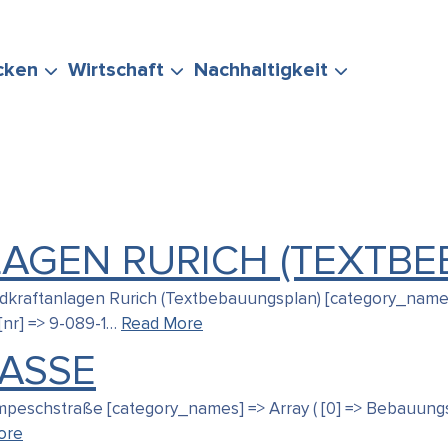
cken
Wirtschaft
Nachhaltigkeit
LAGEN RURICH (TEXTB
ERUNG
TEN
POLITIK &
EVENTS
STADTMARKETING
KLIMASCHUTZ
Windkraftanlagen Rurich (Textbebauungsplan) [category_names
IHRE FRAGE
VERWALTUNG
& MOBILITÄT
 [nr] => 9-089-1…
Read More
ASSE
Hompeschstraße [category_names] => Array ( [0] => Bebauungs
ore