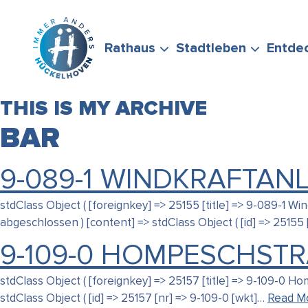
Zum Hauptinhalt springen
Rathaus
Stadtleben
Entde
THIS IS MY ARCHIVE
BAR
9-089-1 WINDKRAFTAN
BÜRGERSERVICE
FREIZEIT &
STADTPORTRÄT
WIRTSCHAFTSFÖRD
FÖRDERMÖGLICHKEI
stdClass Object ( [foreignkey] => 25155 [title] => 9-089-1 
STELLEN SIE GERNE
ENGAGEMENT
abgeschlossen ) [content] => stdClass Object ( [id] => 25155
9-109-0 HOMPESCHSTR
stdClass Object ( [foreignkey] => 25157 [title] => 9-109-0 
stdClass Object ( [id] => 25157 [nr] => 9-109-0 [wkt]…
Read M